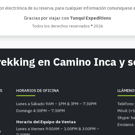
on electrónica de su reserva, para cualquier información comuniquese 
Gracias por viajar con
Tunqui Expeditions
Todos los derechos reservados ® 2026
Trekking en Camino Inca y 
RS
HORARIOS DE OFICINA
LLÁMENO
Lunes a Sábado 9AM – 1PM & 3PM – 7:30PM
Teléfono:
Domingo 4:30PM – 7:30PM
Móvil: (+
Skype: tu
Horario del Equipo de Ventas
Envíanos 
Lunes a Viernes 9:00AM – 1:00PM & 3:00PM –
u
7:30PM