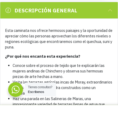
DESCRIPCIÓN GENERAL
Esta caminata nos ofrece hermosos paisajes y la oportunidad de
apreciar cómo las personas aprovechan los diferentes niveles o
regiones ecológicas que encontraremos como el quechua, suni y
puna.
¿Por qué
nos encanta esta experiencia?
Conoce sobre el proceso de tejido que te explicarán las
mujeres andinas de Chinchero y observa sus hermosas
piezas de arte hechas a mano.
Visita las terrazas agrícolas incas de Moray, extraordinarios
anillos de terrazas de piedra construidos como un
Tienes consultas?
Escribenos
anfiteatro.
Haz una parada en las Salineras de Maras, una
impresionante variedad de terrazas llenas de agua que
Tipon & Pikillaqta
recolectan sal y que se han utilizado desde tiempos
Todo el Día
precolombinos.