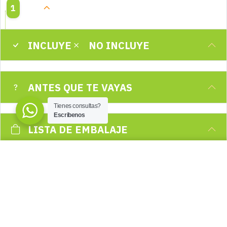
1
INCLUYE
NO INCLUYE
ANTES QUE TE VAYAS
Tienes consultas?
Escribenos
LISTA DE EMBALAJE
Machu Picchu en Carro en 2 Días
2 Días
290
USD
PRECIO
INICIA ESTE TOUR AHORA
por persona