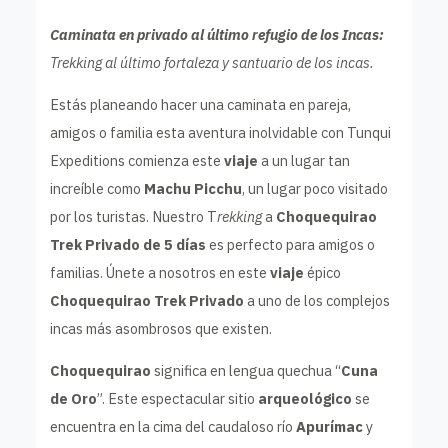
Caminata en privado al último refugio de los Incas:
Trekking al último fortaleza y santuario de los incas.
Estás planeando hacer una caminata en pareja,
amigos o familia esta aventura inolvidable con Tunqui
Expeditions comienza este
viaje
a un lugar tan
increíble como
Machu Picchu
, un lugar poco visitado
por los turistas. Nuestro T
rekking
a
Choquequirao
Trek Privado de 5 días
es perfecto para amigos o
familias. Únete a nosotros en este
viaje
épico
Choquequirao Trek Privado
a uno de los complejos
incas más asombrosos que existen.
Choquequirao
significa en lengua quechua “
Cuna
de Oro
”. Este espectacular sitio
arqueológico
se
encuentra en la cima del caudaloso río
Apurímac
y