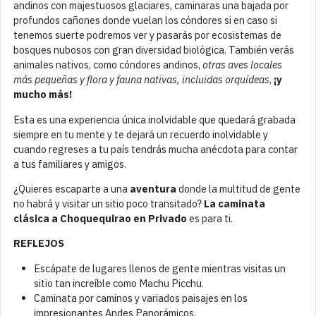
andinos con majestuosos glaciares, caminaras una bajada por
profundos cañones donde vuelan los cóndores si en caso si
tenemos suerte podremos ver y pasarás por ecosistemas de
bosques nubosos con gran diversidad biológica. También verás
animales nativos, como cóndores andinos,
otras aves locales
más pequeñas y flora y fauna nativas, incluidas orquídeas
,
¡y
mucho más!
Esta es una experiencia única inolvidable que quedará grabada
siempre en tu mente y te dejará un recuerdo inolvidable y
cuando regreses a tu país tendrás mucha anécdota para contar
a tus familiares y amigos.
¿Quieres escaparte a una
aventura
donde la multitud de gente
no habrá y visitar un sitio poco transitado?
La caminata
clásica a Choquequirao en Privado
es para ti.
REFLEJOS
Escápate de lugares llenos de gente mientras visitas un
sitio tan increíble como Machu Picchu.
Caminata por caminos y variados paisajes en los
impresionantes Andes Panorámicos.