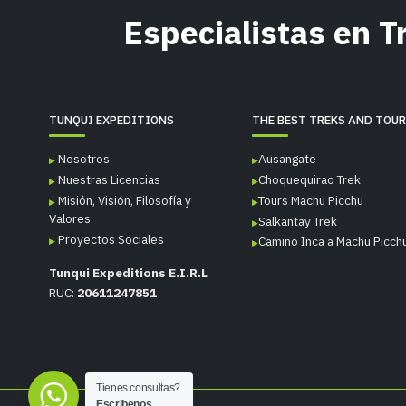
Especialistas en 
TUNQUI EXPEDITIONS
THE BEST TREKS AND TOU
Nosotros
Ausangate
Nuestras Licencias
Choquequirao Trek
Misión, Visión, Filosofía y
Tours Machu Picchu
Valores
Salkantay Trek
Proyectos Sociales
Camino Inca a Machu Picch
Tunqui Expeditions E.I.R.L
RUC:
20611247851
Tienes consultas?
Escribenos