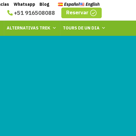
ncias
Whatsapp
Blog
Español
English
Reservar
+51 916508088
ALTERNATIVAS TREK
TOURS DE UN DIA