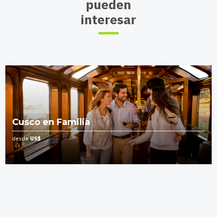
pueden
interesar
Cusco en Familia
desde
US$
Leer más