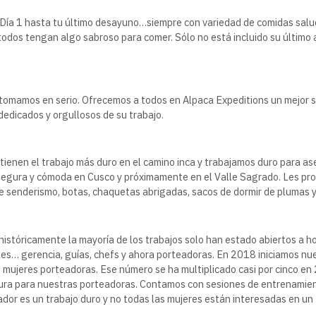
 Día 1 hasta tu último desayuno…siempre con variedad de comidas salu
 todos tengan algo sabroso para comer. Sólo no está incluido su últi
o tomamos en serio. Ofrecemos a todos en Alpaca Expeditions un mejor 
dedicados y orgullosos de su trabajo.
tienen el trabajo más duro en el camino inca y trabajamos duro para a
egura y cómoda en Cusco y próximamente en el Valle Sagrado. Les pro
de senderismo, botas, chaquetas abrigadas, sacos de dormir de plumas 
 históricamente la mayoría de los trabajos solo han estado abiertos a 
oles… gerencia, guías, chefs y ahora porteadoras. En 2018 iniciam
 mujeres porteadoras. Ese número se ha multiplicado casi por cinco e
ura para nuestras porteadoras. Contamos con sesiones de entrenamie
dor es un trabajo duro y no todas las mujeres están interesadas en un 