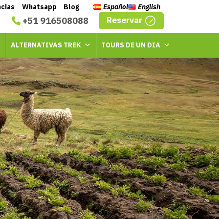
ncias
Whatsapp
Blog
Español
English
Reservar
+51 916508088
ALTERNATIVAS TREK
TOURS DE UN DIA