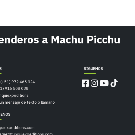
senderos a Machu Picchu
S
SIGUENOS
 (+51) 972 463 324
51) 916 508 088
nquiexpeditions
un mensaje de texto o llámano
TENOS
quiexpeditions.com
nager@tunquiexpeditions.com