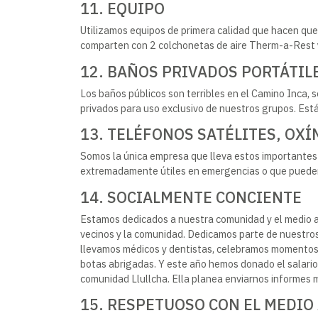
11. EQUIPO
Utilizamos equipos de primera calidad que hacen qu
comparten con 2 colchonetas de aire Therm-a-Rest y
12. BAÑOS PRIVADOS PORTÁTIL
Los baños públicos son terribles en el Camino Inca, s
privados para uso exclusivo de nuestros grupos. Está
13. TELÉFONOS SATÉLITES, OX
Somos la única empresa que lleva estos importantes 
extremadamente útiles en emergencias o que pueden 
14. SOCIALMENTE CONCIENTE
Estamos dedicados a nuestra comunidad y el medio 
vecinos y la comunidad. Dedicamos parte de nuestros 
llevamos médicos y dentistas, celebramos momentos e
botas abrigadas. Y este año hemos donado el salario 
comunidad Llullcha. Ella planea enviarnos informes m
15. RESPETUOSO CON EL MEDIO