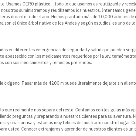
e. Usamos CERO plástico… todo lo que usamos es reutilizable y recicla
 nosotros suministramos y reutilizamos los nuestros. Intentamos gener
deros durante todo el año. Hemos plantado más de 10,000 árboles de q
 son el único árbol nativo de los Andes y según estudios, es uno de lo
os en diferentes emergencias de seguridad y salud que pueden surgi
e abastecido con los medicamentos requeridos por la ley, termómetros,
ios con sus medicamentos y remedios preferidos.
de oxígeno. Pasar más de 4200 m puede literalmente dejarte sin alient
s lo que realmente nos separa del resto. Contamos con los guías más a
ndiendo preguntas y preparando a nuestros clientes para su aventura. 
í y una sonrisa y estamos muy felices de mostrarle nuestro hogar. Co
para usted. Conocer extranjeros y aprender de nuestros clientes es un 