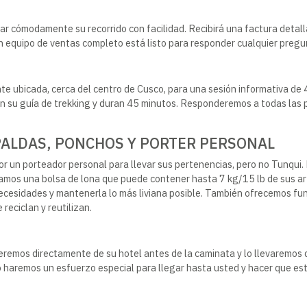
var cómodamente su recorrido con facilidad. Recibirá una factura detall
 equipo de ventas completo está listo para responder cualquier pregu
e ubicada, cerca del centro de Cusco, para una sesión informativa de
con su guía de trekking y duran 45 minutos. Responderemos a todas la
SPALDAS, PONCHOS Y PORTER PERSONAL
r un porteador personal para llevar sus pertenencias, pero no Tunqui.
namos una bolsa de lona que puede contener hasta 7 kg/15 lb de sus ar
ecesidades y mantenerla lo más liviana posible. También ofrecemos fu
reciclan y reutilizan.
remos directamente de su hotel antes de la caminata y lo llevaremos de
ero haremos un esfuerzo especial para llegar hasta usted y hacer que e