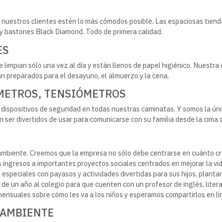
e nuestros clientes estén lo más cómodos posible. Las espaciosas tie
 bastones Black Diamond. Todo de primera calidad.
ES
e limpian sólo una vez al día y están llenos de papel higiénico. Nuestr
n preparados para el desayuno, el almuerzo y la cena.
ÍMETROS, TENSIÓMETROS
dispositivos de seguridad en todas nuestras caminatas. Y somos la úni
ser divertidos de usar para comunicarse con su familia desde la cima
ambiente. Creemos que la empresa no sólo debe centrarse en cuánto c
ingresos a importantes proyectos sociales centrados en mejorar la vid
speciales con payasos y actividades divertidas para sus hijos, plant
de un año al colegio para que cuenten con un profesor de inglés, lite
ensuales sobre cómo les va a los niños y esperamos compartirlos en lí
 AMBIENTE