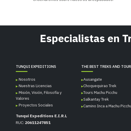
Especialistas en 
TUNQUI EXPEDITIONS
THE BEST TREKS AND TOU
Nosotros
Ausangate
Nuestras Licencias
Choquequirao Trek
Misión, Visión, Filosofía y
Tours Machu Picchu
Valores
Salkantay Trek
Proyectos Sociales
Camino Inca a Machu Picch
Tunqui Expeditions E.I.R.L
RUC:
20611247851