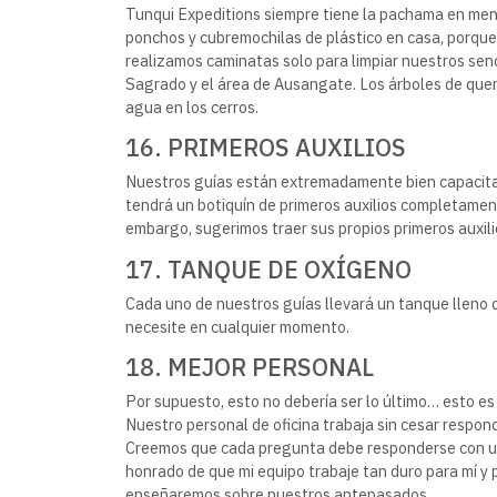
Tunqui Expeditions siempre tiene la pachama en ment
ponchos y cubremochilas de plástico en casa, porque
realizamos caminatas solo para limpiar nuestros sen
Sagrado y el área de Ausangate. Los árboles de quena
agua en los cerros.
16. PRIMEROS AUXILIOS
Nuestros guías están extremadamente bien capacitad
tendrá un botiquín de primeros auxilios completament
embargo, sugerimos traer sus propios primeros auxil
17. TANQUE DE OXÍGENO
Cada uno de nuestros guías llevará un tanque lleno 
necesite en cualquier momento.
18. MEJOR PERSONAL
Por supuesto, esto no debería ser lo último… esto e
Nuestro personal de oficina trabaja sin cesar respo
Creemos que cada pregunta debe responderse con un s
honrado de que mi equipo trabaje tan duro para mí y 
enseñaremos sobre nuestros antepasados.